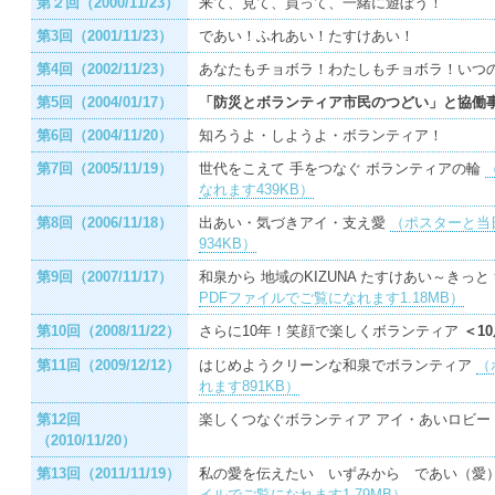
第２回（2000/11/23）
来て、見て、買って、一緒に遊ぼう！
第3回（2001/11/23）
であい！ふれあい！たすけあい！
第4回（2002/11/23）
あなたもチョボラ！わたしもチョボラ！いつ
第5回（2004/01/17）
「防災とボランティア市民のつどい」と協働
第6回（2004/11/20）
知ろうよ・しようよ・ボランティア！
第7回（2005/11/19）
世代をこえて 手をつなぐ ボランティアの輪
なれます439KB）
第8回（2006/11/18）
出あい・気づきアイ・支え愛
（ポスターと当
934KB）
第9回（2007/11/17）
和泉から 地域のKIZUNA たすけあい～きっと
PDFファイルでご覧になれます1.18MB）
第10回（2008/11/22）
さらに10年！笑顔で楽しくボランティア
＜1
第11回（2009/12/12）
はじめようクリーンな和泉でボランティア
（
れます891KB）
第12回
楽しくつなぐボランティア アイ・あいロビ
（2010/11/20）
第13回（2011/11/19）
私の愛を伝えたい いずみから であい（愛
イルでご覧になれます1.79MB）