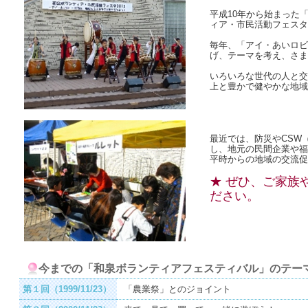
平成10年から始まった
ィア・市民活動フェスタ
毎年、「アイ・あいロビ
げ、テーマを考え、さま
いろいろな世代の人と交
上と豊かで健やかな地域
最近では、防災やCSW
し、地元の民間企業や福
平時からの地域の交流促
★ ぜひ、ご家族
ださい。
今までの「和泉ボランティアフェスティバル」のテー
第１回（1999/11/23）
「農業祭」とのジョイント